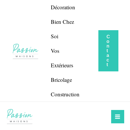
Aller
Navigation
Décoration
au
de
contenu
l’article
Bien Chez
Soi
C
o
n
Vos
t
a
c
Extérieurs
t
Bricolage
Construction
Mai
Me