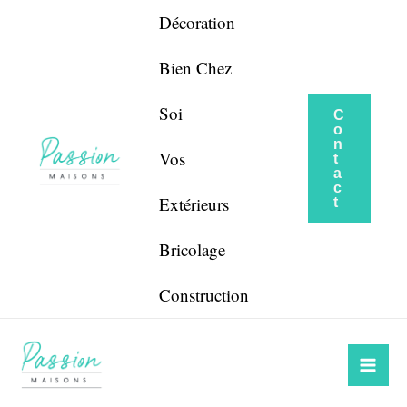
Aller
Navigation
Décoration
au
de
contenu
l’article
Bien Chez
Soi
C
o
n
Vos
t
a
c
Extérieurs
t
Bricolage
Construction
Mai
Me