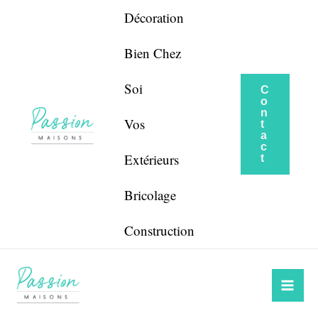
Aller
Navigation
Décoration
au
de
contenu
l’article
Bien Chez
Soi
C
o
n
Vos
t
a
c
Extérieurs
t
Bricolage
Construction
Mai
Me