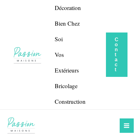
Aller
Navigation
Décoration
au
de
contenu
l’article
Bien Chez
Soi
C
o
n
Vos
t
a
c
Extérieurs
t
Bricolage
Construction
Mai
Me