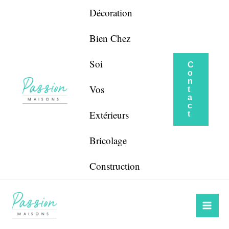
Aller
Navigation
Décoration
au
de
contenu
l’article
Bien Chez
Soi
C
o
n
Vos
t
a
c
Extérieurs
t
Bricolage
Construction
Mai
Me