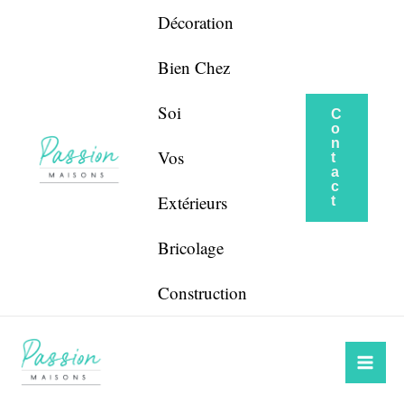
Aller
Navigation
Décoration
au
de
contenu
l’article
Bien Chez
Soi
C
o
n
Vos
t
a
c
Extérieurs
t
Bricolage
Construction
Mai
Me