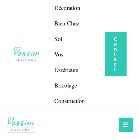
Aller
Navigation
Décoration
au
de
contenu
l’article
Bien Chez
Soi
C
o
n
Vos
t
a
c
Extérieurs
t
Bricolage
Construction
Mai
Me