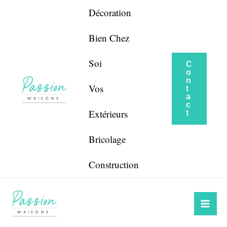
Aller
Navigation
Décoration
au
de
contenu
l’article
Bien Chez
Soi
C
o
n
Vos
t
a
c
Extérieurs
t
Bricolage
Construction
Mai
Me