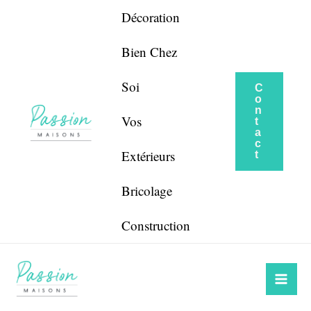
Aller
Navigation
Décoration
au
de
contenu
l’article
Bien Chez
Soi
C
o
n
Vos
t
a
c
Extérieurs
t
Bricolage
Construction
Mai
Me