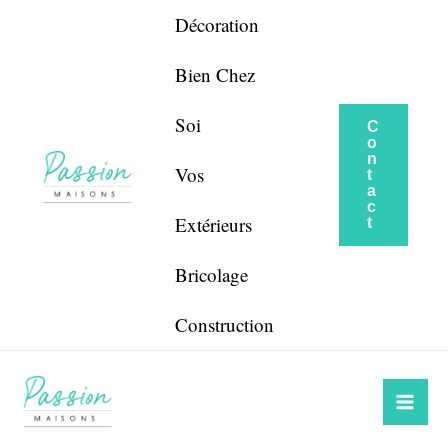
Aller
Navigation
Décoration
au
de
contenu
l’article
Bien Chez
Soi
C
o
n
Vos
t
a
c
Extérieurs
t
Bricolage
Construction
Mai
Me